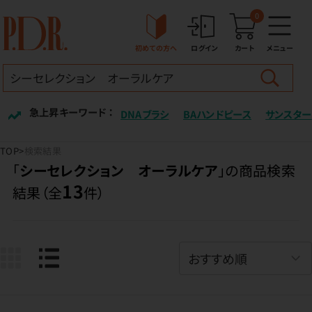
0
初めての方へ
ログイン
カート
メニュー
急上昇キーワード ：
DNAブラシ
BAハンドピース
サンスター
TOP
検索結果
「
シーセレクション オーラルケア
」の商品検索
13
結果（全
件）