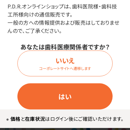
P.D.R.オンラインショップは、歯科医院様・歯科技
工所様向けの通信販売です。
一般の方への情報提供および販売はしておりませ
んので、ご了承ください。
国産歯ブラシ シーセレク
NEW
あなたは歯科医療関係者ですか？
ション トルネ
国産F字型フロス シーセレ
いいえ
価格はログイン後表示
クション シングルライン
コーポレートサイトへ遷移します
価格はログイン後表示
はい
※
価格
と
在庫状況
はログイン後にご確認いただけます。