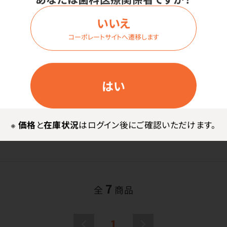
いいえ
コーポレートサイトへ遷移します
はい
NEW
日清 焼きそばU.F.O.
※
価格
と
在庫状況
はログイン後にご確認いただけます。
価格はログイン後表示
7
全
商品
1