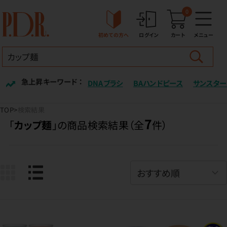
0
初めての方へ
ログイン
カート
メニュー
急上昇キーワード ：
DNAブラシ
BAハンドピース
サンスター
TOP
検索結果
7
「
カップ麺
」の商品検索結果（全
件）