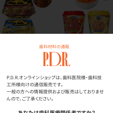
歯科材料の通販
NEW
NEW
明星 一平ちゃん夜店の焼
日清 完全メシ スープ
そば
価格はログイン後表示
価格はログイン後表示
P.D.R.オンラインショップは、歯科医院様・歯科技
工所様向けの通信販売です。
一般の方への情報提供および販売はしておりませ
んので、ご了承ください。
あなたは歯科医療関係者ですか？