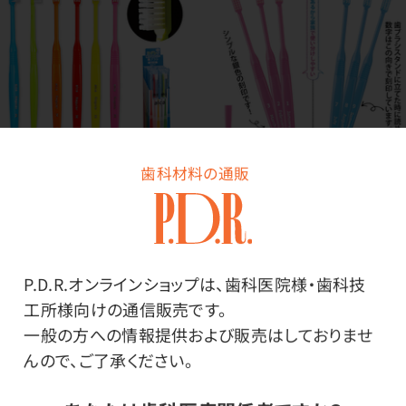
歯科材料の通販
国産歯ブラシ アルカ レ
1年歯ブラシ アルカ トル
ギュラー
ネ
価格はログイン後表示
価格はログイン後表示
P.D.R.オンラインショップは、歯科医院様・歯科技
工所様向けの通信販売です。
一般の方への情報提供および販売はしておりませ
4
全
商品
んので、ご了承ください。