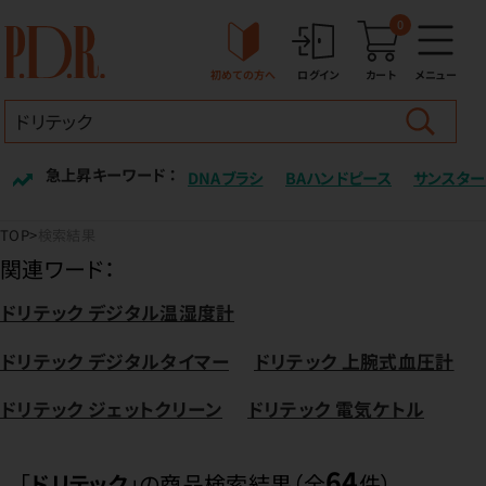
0
初めての方へ
ログイン
カート
メニュー
急上昇キーワード ：
DNAブラシ
BAハンドピース
サンスター
TOP
検索結果
関連ワード：
ドリテック デジタル温湿度計
ドリテック デジタルタイマー
ドリテック 上腕式血圧計
ドリテック ジェットクリーン
ドリテック 電気ケトル
64
「
ドリテック
」の商品検索結果（全
件）