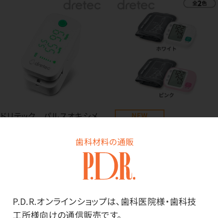
ドリテック パルスオキシメ
NEW
ータ OX-202
ドリテック 上腕式血圧計
歯科材料の通販
価格はログイン後表示
BM-216
価格はログイン後表示
P.D.R.オンラインショップは、歯科医院様・歯科技
工所様向けの通信販売です。