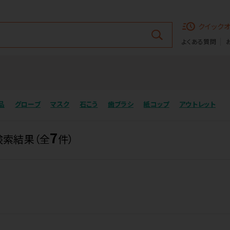
クイック
よくある質問
品
グローブ
マスク
石こう
歯ブラシ
紙コップ
アウトレット
7
検索結果（全
件）