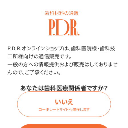
歯科材料の通販
P.D.R.オンラインショップは、歯科医院様・歯科技
工所様向けの通信販売です。
一般の方への情報提供および販売はしておりませ
んので、ご了承ください。
アウトレット
アウトレット
【訳あり品】ニトリルグロー
【訳あり品】ストレッチ プラ
あなたは歯科医療関係者ですか？
ブ つむぎ
スチックグローブ ホワイト
いいえ
価格はログイン後表示
価格はログイン後表示
コーポレートサイトへ遷移します