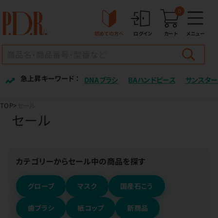
0
初めての方へ
ログイン
カート
メニュー
急上昇キーワード ：
DNAブラシ
BAハンドピース
サンスター
TOP
セール
セール
カテゴリーからセール中の商品を探す
グローブ
マスク
国産石こう
歯ブラシ
紙コップ
新商品