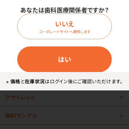
あなたは歯科医療関係者ですか？
1
2
3
いいえ
コーポレートサイトへ遷移します
はい
歯科関連用品
技工関連用品
※
価格
と
在庫状況
はログイン後にご確認いただけます。
アウトレット
無料サンプル