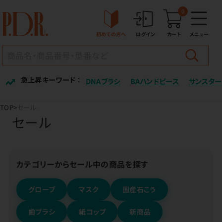
0
初めての方へ
ログイン
カート
メニュー
急上昇キーワード ：
DNAブラシ
BAハンドピース
サンスター
TOP
セール
セール
カテゴリーからセール中の商品を探す
グローブ
マスク
国産石こう
歯ブラシ
紙コップ
新商品