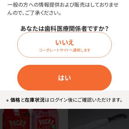
一般の方への情報提供および販売はしておりませ
んので、ご了承ください。
あなたは歯科医療関係者ですか？
いいえ
江崎グリコ DONBURI亭
江崎グリコ メンタルバラン
コーポレートサイトへ遷移します
中華丼
スチョコレート GABA
価格はログイン後表示
価格はログイン後表示
はい
※
価格
と
在庫状況
はログイン後にご確認いただけます。