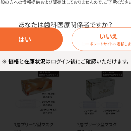
一般の方への情報提供および販売はしておりませんので、ご了承ください
SALE
NEW
国産歯ブラシ ピーグ
リップ レギュラー
紙コップ ジャングル
あなたは歯科医療関係者ですか？
価格はログイン後表示
（紙厚：ふつう）
いいえ
はい
価格はログイン後表示
コーポレートサイトへ遷移し
※
価格
と
在庫状況
はログイン後にご確認いただけます。
3層プリーツ型マスク
3層プリーツ型マスク