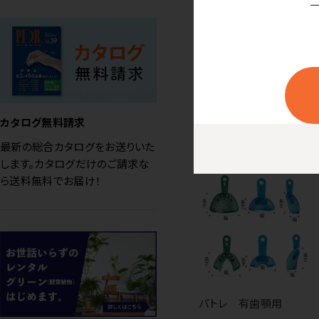
国産厚手紙コップ フィ
ヨルド
価格はログイン後表示
カタログ無料請求
最新の総合カタログをお送りいた
します。カタログだけのご請求な
ら送料無料でお届け！
パトレ 有歯顎用