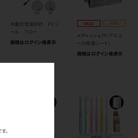
光重合型仮封材 P.T.シ
SALE
NEW
ール フロー
メディッシュ75（アルコ
価格はログイン後表示
ール除菌シート）
価格はログイン後表示
です。