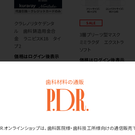
クラレノリタケデンタ
SALE
ル 歯科鋳造用金合
3層プリーツ型マスク
金 ラニピスK18 タイ
ミミラクダ エクストラ
プ2
ソフト
価格はログイン後表示
価格はログイン後表示
歯科材料の通販
D.R.オンラインショップは、歯科医院様・歯科技工所様向けの通信販売