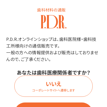
GC 模型用硬石こう ニュープラ
歯科材料の通販
ストーン2 LE
硬化膨張率を超硬石こうの「ニューフ
ジロック」と同じ0.08％に設定した硬
石こう。
P.D.R.オンラインショップは、歯科医院様・歯科技
価格はログイン後表示
工所様向けの通信販売です。
GC 模型用超硬石こう ニューフ
一般の方への情報提供および販売はしておりませ
ジロック IMP
んので、ご了承ください。
ニューフジロックをベースに、初期膨張
とそれ以降の残留膨張を極限まで抑え
あなたは歯科医療関係者ですか？
た超硬石こう。
いいえ
価格はログイン後表示
SALE
コーポレートサイトへ遷移します
GC 矯正模型用硬石こう ニュー
プラストーン2 ホワイト ファスト