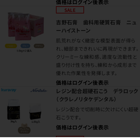
価格はログイン後表示
SALE
吉野石膏 歯科用硬質石膏 ニュ
ーハイストーン
肌荒れがなく緻密な模型表面が得ら
れ、細部まできれいに再現ができます。
クリーミーな練和感、適度な流動性と
盛り付け性を持ち、練和から成形まで
優れた作業性を発揮します。
価格はログイン後表示
レジン配合超硬石こう デラロック
（クラレノリタケデンタル）
レジン配合で切削時に欠けにくい超硬
石こうです。
価格はログイン後表示
SALE