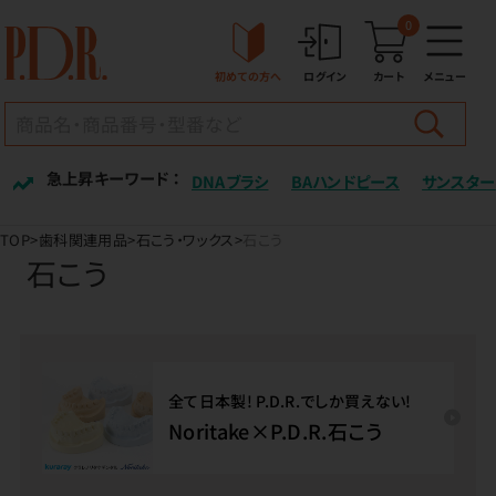
0
初めての方へ
ログイン
カート
メニュー
急上昇キーワード ：
DNAブラシ
BAハンドピース
サンスター
TOP
歯科関連用品
石こう・ワックス
石こう
石こう
全て日本製! P.D.R.でしか買えない!
Noritake×P.D.R.石こう