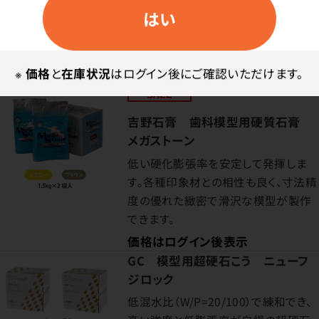
はい
「ニュープラストーン2」をベースに、矯
正用に特化した硬石こう。ファストタイ
プ。
※
価格
と
在庫状況
はログイン後にご確認いただけます。
価格はログイン後表示
SALE
吉野石膏 歯科模型用硬質石膏
メガストーン
低い硬化膨張率を安定して発揮しま
す。各種印象材との相性も良く、寸法精
度の優れた緻密で滑沢な模型が製作
できます。
価格はログイン後表示
GC 模型用超硬石こう ニューフ
ジロック
低混水比（W/P=20/100）で練和でき、