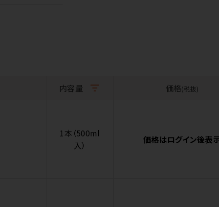
内容量
価格
(税抜)
1本（500ml
価格はログイン後表
入）
1ケース（500
価格はログイン後表