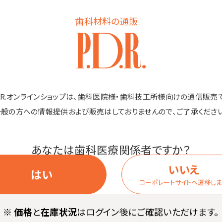
ml×20本）
歯科材料の通販
商品詳細
D.R.オンラインショップは、歯科医院様・歯科技工所様向けの通信販売
一般の方への情報提供および販売はしておりませんので、ご了承ください
あなたは歯科医療関係者ですか？
いいえ
」同種製剤。
はい
コーポレートサイトへ遷移し
。
限らせていただきます。
※
価格
と
在庫状況
はログイン後にご確認いただけます。