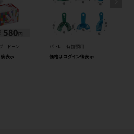
ブ ドーン
パトレ 有歯顎用
白
N
ン後表示
価格はログイン後表示
価