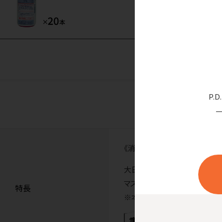
P.
《消毒剤》
大日本住友製薬「5%ヒビテン
マスキン液（5W/V%）同種製剤
特長
※本品の販売は歯科医院様に