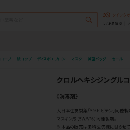
クイック
よくある質問
グローブ
紙コップ
ディスポエプロン
マスク
滅菌バッグ
セール
クロルヘキシジングルコ
《消毒剤》
大日本住友製薬「5%ヒビテン」同種製
マスキン液（5W/V%）同種製剤。
※本品の販売は歯科医院様に限らせて