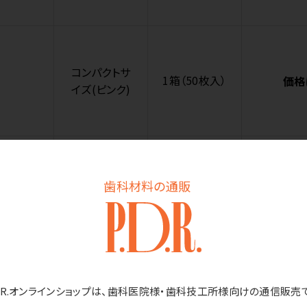
コンパクトサ
1箱（50枚入）
価格
イズ(ピンク)
コンパクトサ
歯科材料の通販
イズ(ホワイ
1箱（50枚入）
価格
ト)
コンパクトサ
D.R.オンラインショップは、歯科医院様・歯科技工所様向けの通信販売
イズ(イエロ
1箱（50枚入）
価格