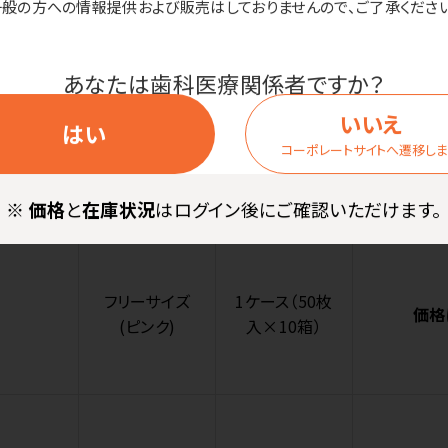
一般の方への情報提供および販売はしておりませんので、ご了承ください
ー)
あなたは歯科医療関係者ですか？
いいえ
はい
フリーサイズ
1ケース（50枚
コーポレートサイトへ遷移し
価格
(ブルー)
入×10箱）
※
価格
と
在庫状況
はログイン後にご確認いただけます。
フリーサイズ
1ケース（50枚
価格
(ピンク)
入×10箱）