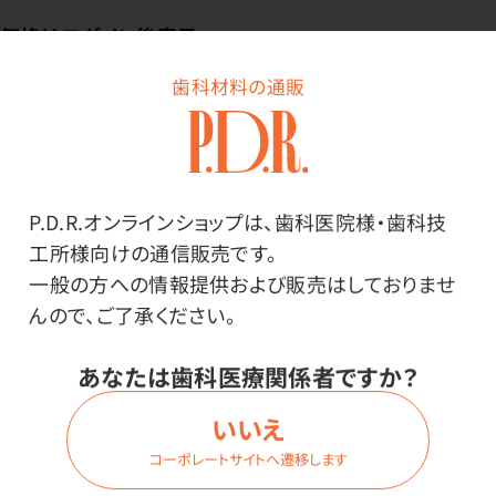
価格はログイン後表示
歯科材料の通販
ログイン
P.D.R.オンラインショップは、歯科医院様・歯科技
商品番号：
47-9924
工所様向けの通信販売です。
在庫：
○
一般の方への情報提供および販売はしておりませ
んので、ご了承ください。
内容量：
1ケース（100枚入×10箱）
サイズ：
あなたは歯科医療関係者ですか？
Lサイズ
いいえ
コーポレートサイトへ遷移します
価格はログイン後表示