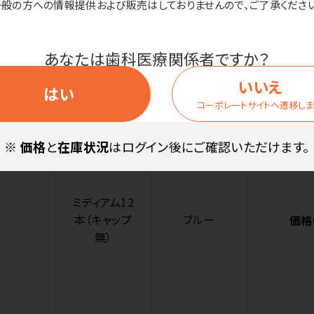
一般の方への情報提供および販売はしておりませんので、ご了承ください
無）
あなたは歯科医療関係者ですか？
いいえ
はい
ソフト12本（キ
コーポレートサイトへ遷移し
ピンク
価格
ャップ無）
※
価格
と
在庫状況
はログイン後にご確認いただけます。
ミディアム12
本（キャップ
ブルー
価格
無）