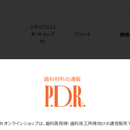
ミディアム12
本（キャップ
アソート
価格
付）
ソフト12本（キ
歯科材料の通販
アソート
価格
ャップ付）
ミディアム12
D.R.オンラインショップは、歯科医院様・歯科技工所様向けの通信販売
本（キャップ
ピンク
価格