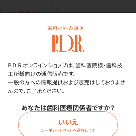
ログイン
歯科材料の通販
商品番号：
55-4555
在庫：
○
種類：
P.D.R.オンラインショップは、歯科医院様・歯科技
ソフト12本（キャップ無）
工所様向けの通信販売です。
色：
一般の方への情報提供および販売はしておりませ
イエロー
んので、ご了承ください。
あなたは歯科医療関係者ですか？
価格はログイン後表示
いいえ
コーポレートサイトへ遷移します