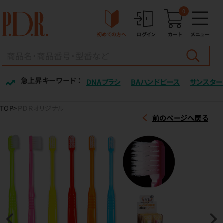
0
初めての方へ
ログイン
カート
メニュー
急上昇キーワード ：
DNAブラシ
BAハンドピース
サンスター
TOP
ＰＤＲオリジナル
前のページへ戻る