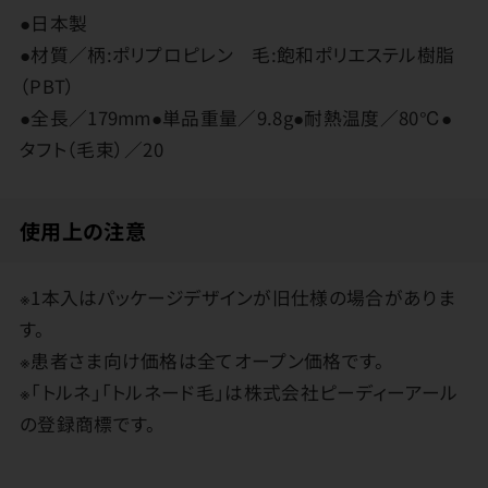
●日本製
●材質／柄:ポリプロピレン 毛:飽和ポリエステル樹脂
（PBT）
●全長／179mm●単品重量／9.8g●耐熱温度／80℃●
タフト（毛束）／20
使用上の注意
※1本入はパッケージデザインが旧仕様の場合がありま
す。
※患者さま向け価格は全てオープン価格です。
※「トルネ」「トルネード毛」は株式会社ピーディーアール
の登録商標です。