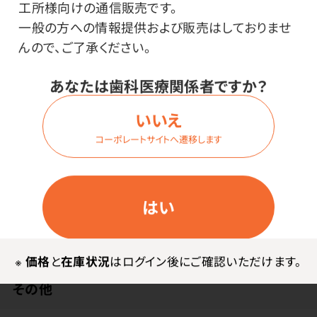
工所様向けの通信販売です。
特長
一般の方への情報提供および販売はしておりませ
んので、ご了承ください。
磨いている時にヨダレが垂れにくい歯ブラシです。
あなたは歯科医療関係者ですか？
一番磨きにくい上顎最後臼歯の遠心まで届くロングネッ
いいえ
ク。
コーポレートサイトへ遷移します
はい
※
価格
と
在庫状況
はログイン後にご確認いただけます。
その他