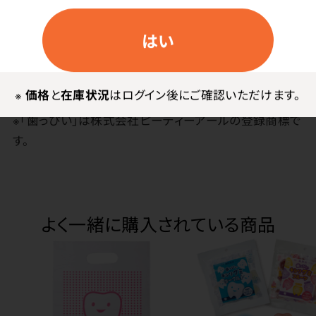
●日本製
●材質／紙
はい
使用上の注意
※
価格
と
在庫状況
はログイン後にご確認いただけます。
※「歯っぴい」は株式会社ピーディーアールの登録商標で
す。
よく一緒に購入されている商品