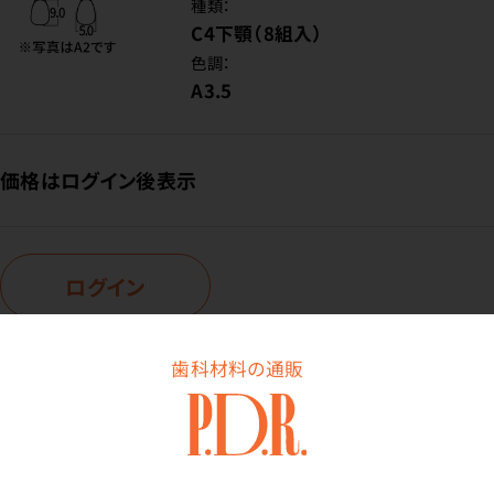
種類：
C4下顎（8組入）
色調：
A3.5
価格はログイン後表示
ログイン
歯科材料の通販
商品番号：
85-2044
在庫：
○
種類：
C5上顎（8組入）