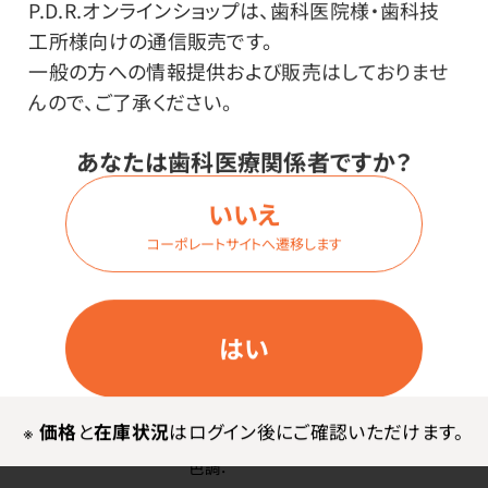
P.D.R.オンラインショップは、歯科医院様・歯科技
色調：
工所様向けの通信販売です。
A2
一般の方への情報提供および販売はしておりませ
んので、ご了承ください。
価格はログイン後表示
あなたは歯科医療関係者ですか？
いいえ
ログイン
コーポレートサイトへ遷移します
商品番号：
85-8998
はい
在庫：
○
種類：
※
価格
と
在庫状況
はログイン後にご確認いただけます。
C5上顎（8組入）
色調：