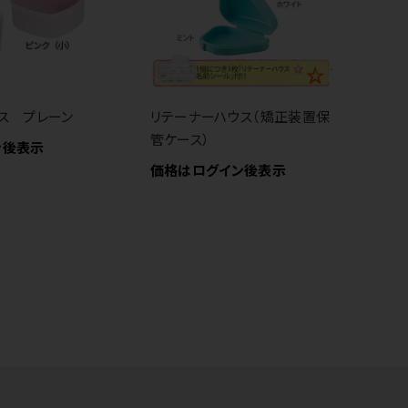
ス プレーン
リテーナーハウス（矯正装置保
イ
管ケース）
レ
ン後表示
価格はログイン後表示
価