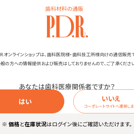
歯科材料の通販
グリーン
1箱（10個入）
価格
D.R.オンラインショップは、歯科医院様・歯科技工所様向けの通信販売
一般の方への情報提供および販売はしておりませんので、ご了承ください
イエロー
1箱（10個入）
価格
あなたは歯科医療関係者ですか？
いいえ
はい
コーポレートサイトへ遷移し
ライム
1箱（10個入）
価格
※
価格
と
在庫状況
はログイン後にご確認いただけます。