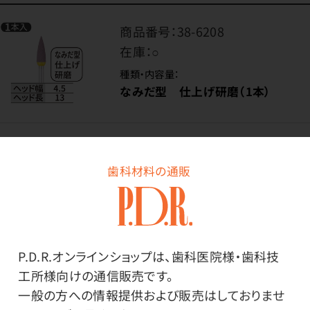
商品番号：
38-6208
在庫：
○
種類・内容量：
なみだ型 仕上げ研磨（1本）
価格はログイン後表示
歯科材料の通販
ログイン
P.D.R.オンラインショップは、歯科医院様・歯科技
工所様向けの通信販売です。
商品番号：
38-0125
一般の方への情報提供および販売はしておりませ
在庫：
○