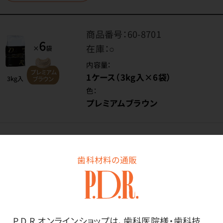
商品番号：
60-8701
在庫：
○
内容量：
1ケース（3kg入×6袋）
色：
プレミアムブラウン
価格はログイン後表示
歯科材料の通販
ログイン
P.D.R.オンラインショップは、歯科医院様・歯科技