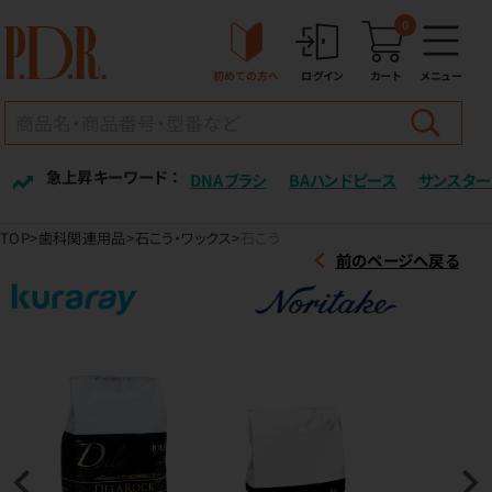
0
初めての方へ
ログイン
カート
メニュー
急上昇キーワード ：
DNAブラシ
BAハンドピース
サンスター
TOP
歯科関連用品
石こう・ワックス
石こう
前のページへ戻る