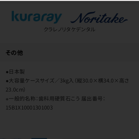
クラレノリタケデンタル
その他
●日本製
●大容量ケースサイズ／3kg入（縦30.0×横34.0×高さ
23.0cm）
※一般的名称：歯科用硬質石こう 届出番号：
15B1X10001301003