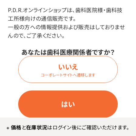
P.D.R.オンラインショップは、歯科医院様・歯科技
工所様向けの通信販売です。
商品詳細
一般の方への情報提供および販売はしておりませ
んので、ご了承ください。
特長
あなたは歯科医療関係者ですか？
いいえ
マイルドシリーズよりも明るい色合いで、セーフティシリ
コーポレートサイトへ遷移します
ーズよりは練りにくい。真ん中に位置する石こうです。
はい
※
価格
と
在庫状況
はログイン後にご確認いただけます。
メーカー・ブランド