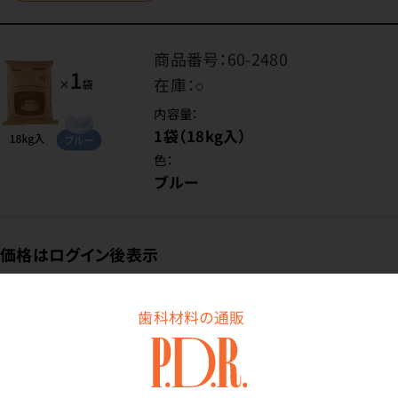
商品番号：
60-2480
在庫：
○
内容量：
1袋（18kg入）
色：
ブルー
価格はログイン後表示
歯科材料の通販
ログイン