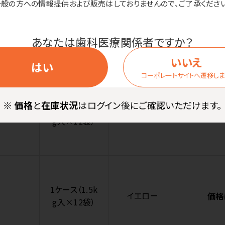
一般の方への情報提供および販売はしておりませんので、ご了承ください
1袋（3kg入）
ホワイト
価格
あなたは歯科医療関係者ですか？
いいえ
はい
コーポレートサイトへ遷移し
※
価格
と
在庫状況
はログイン後にご確認いただけます。
1ケース（1.5k
グレー
価格
g入×12袋）
1ケース（1.5k
イエロー
価格
g入×12袋）