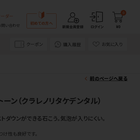
0
オーダー
初めての方へ
お問い合わせ
¥0
新規会員登録
ログイン
クーポン
お気に入り
購入履歴
前のページへ戻る
トーン（クラレノリタケデンタル）
トダウンができる石こう。気泡が入りにくい。
つけ性も良好です。