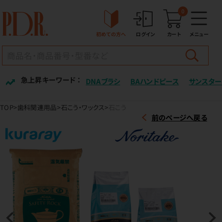
0
初めての方へ
ログイン
カート
メニュー
急上昇キーワード ：
DNAブラシ
BAハンドピース
サンスター
TOP
歯科関連用品
石こう・ワックス
石こう
前のページへ戻る