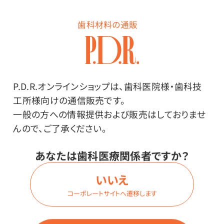
歯科材料の通販
メーカー・ブランド
P.D.R.オンラインショップは、歯科医院様・歯科技
工所様向けの通信販売です。
一般の方への情報提供および販売はしておりませ
んので、ご了承ください。
クラレノリタケデンタル
あなたは歯科医療関係者ですか？
その他
いいえ
コーポレートサイトへ遷移します
●日本製
●大容量ケースサイズ／1.5kg入（縦31.0×横51.0×高