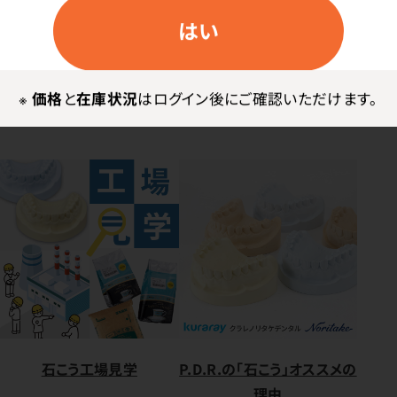
さ15.0cm）3kg入（縦30.0×横34.0×高さ23.0cm）
はい
※一般的名称：歯科用硬質石こう 届出番号：
15B1X10001301002
※
価格
と
在庫状況
はログイン後にご確認いただけます。
石こう工場見学
P.D.R.の「石こう」オススメの
理由