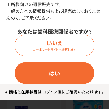
メーカー・ブランド
工所様向けの通信販売です。
一般の方への情報提供および販売はしておりませ
川本産業
んので、ご了承ください。
あなたは歯科医療関係者ですか？
その他
いいえ
●材質／先端部:綿 軸:紙
コーポレートサイトへ遷移します
●全長／約150mm
はい
関連商品
※
価格
と
在庫状況
はログイン後にご確認いただけます。