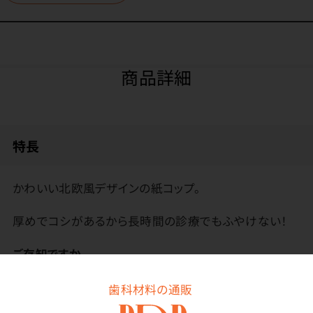
商品詳細
特長
かわいい北欧風デザインの紙コップ。
厚めでコシがあるから長時間の診療でもふやけない！
ご存知ですか
紙コップには「うがい用」と「飲料用」があります。紙コッ
歯科材料の通販
プには「食品、添加物等の規格基準第3」という検査を通