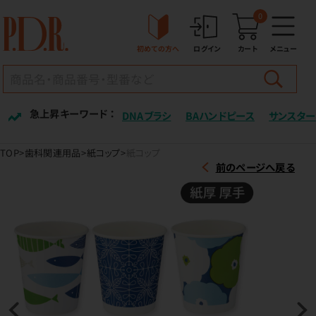
0
初めての方へ
ログイン
カート
メニュー
急上昇キーワード ：
DNAブラシ
BAハンドピース
サンスター
TOP
歯科関連用品
紙コップ
紙コップ
前のページへ戻る