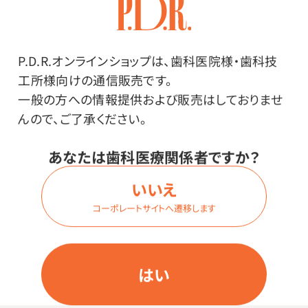
った物と通っていない物があります。検査に出された紙
コップが、紙に触れた液体を体内に取り込むこともあり
得るとして、体に害のある物質が溶け出さないかなど
P.D.R.オンラインショップは、歯科医院様・歯科技
様々な検査を受け、適合した紙コップが「飲料用」として
工所様向けの通信販売です。
分類されます。検査に出さない紙コップは、紙に触れた
一般の方への情報提供および販売はしておりませ
液体を体内に取り込むことは想定外として作られていま
んので、ご了承ください。
す。（一般的に「うがい用」と呼ばれています。）※本品は
飲料用です。
あなたは歯科医療関係者ですか？
いいえ
コーポレートサイトへ遷移します
はい
その他