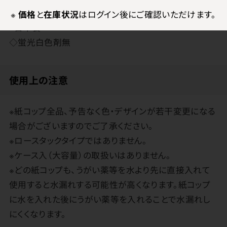
※
価格
と
在庫状況
はログイン後にご確認いただけます。
●日本製
◇蛍光白色剤無
使用上の注意
※紙コップ全品、予告なく色・デザインが若干変更になる
場合がございますのでご了承ください。
※ロースタックタイプではありません。
※ケース入（大容量）の取扱いはありません。
※どの紙コップも、うがい薬等を水より先に直接入れて
使用すると水漏れする可能性が高くなります。紙コップ
に水を入れた後にうがい薬等を入れることで水漏れし
にくくなります。