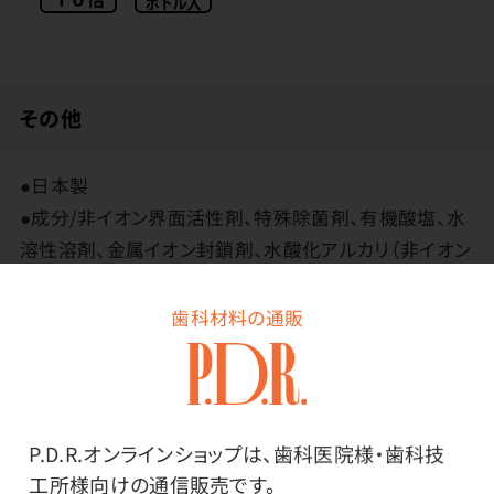
その他
●日本製
●成分/非イオン界面活性剤、特殊除菌剤、有機酸塩、水
溶性溶剤、金属イオン封鎖剤、水酸化アルカリ（非イオン
界面活性剤：小さな隙間のタンパク汚れも除去します）
歯科材料の通販
使用上の注意
※手荒れなどの原因となりますので、グローブ、眼鏡を装
P.D.R.オンラインショップは、歯科医院様・歯科技
着してご使用ください。
工所様向けの通信販売です。