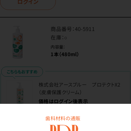
ログイン
商品番号：
40-5911
在庫：
○
内容量：
1本（480ml）
こちらもおすすめ
株式会社アースブルー プロテクトX2
（皮膚保護クリーム）
価格はログイン後表示
歯科材料の通販