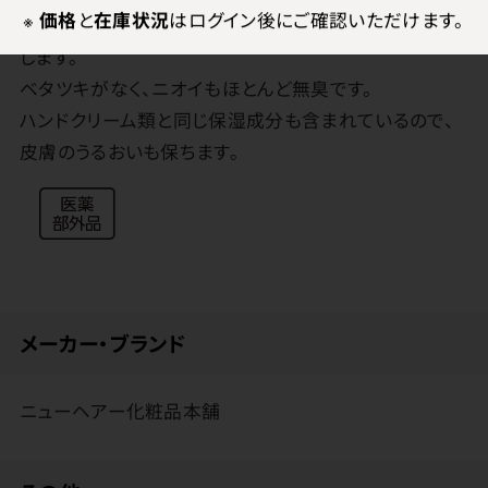
※
価格
と
在庫状況
はログイン後にご確認いただけます。
いが角質や甘かわ、爪へ浸透するのを妨げ、落としやすく
します。
ベタツキがなく、ニオイもほとんど無臭です。
ハンドクリーム類と同じ保湿成分も含まれているので、
皮膚のうるおいも保ちます。
メーカー・ブランド
ニューヘアー化粧品本舗