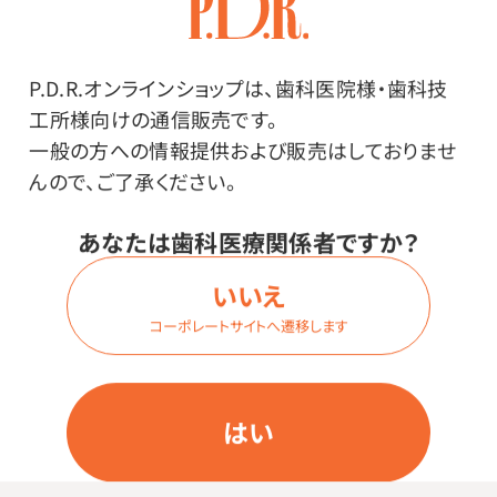
価格はログイン後表示
P.D.R.オンラインショップは、歯科医院様・歯科技
ログイン
工所様向けの通信販売です。
一般の方への情報提供および販売はしておりませ
んので、ご了承ください。
あなたは歯科医療関係者ですか？
商品詳細
いいえ
コーポレートサイトへ遷移します
特長
はい
塗って5分で保護膜形成！手肌を保護するクリーム。
手荒れを防止するだけでなく、皮膚に付着した汚れ、臭