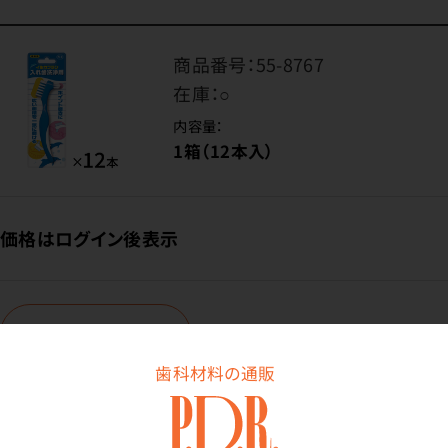
商品番号：
55-8767
在庫：
○
内容量：
1箱（12本入）
価格はログイン後表示
ログイン
歯科材料の通販