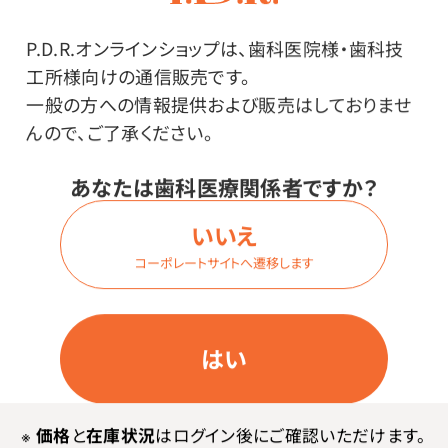
商品詳細
P.D.R.オンラインショップは、歯科医院様・歯科技
工所様向けの通信販売です。
一般の方への情報提供および販売はしておりませ
特長
んので、ご了承ください。
使いやすい！イルカカラーの入れ歯専用ブラシ。
あなたは歯科医療関係者ですか？
いいえ
コーポレートサイトへ遷移します
はい
その他
●中国製
※
価格
と
在庫状況
はログイン後にご確認いただけます。
●材質／ハンドル：ポリプロピレン 毛：ナイロン