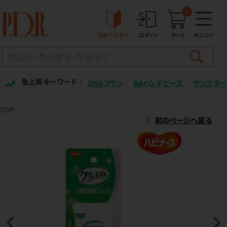
0
初めての方へ
ログイン
カート
メニュー
急上昇キーワード ：
DNAブラシ
BAハンドピース
サンスター
TOP
前のページへ戻る