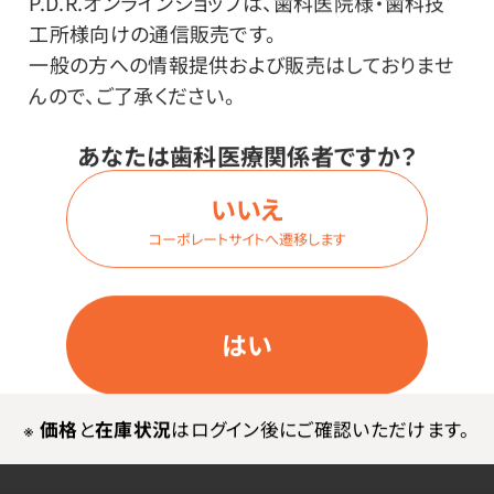
P.D.R.オンラインショップは、歯科医院様・歯科技
工所様向けの通信販売です。
すみずみまで広げやすいやわらかジェルタイプ
一般の方への情報提供および販売はしておりませ
緑茶（チャ葉）エキス・キシリトール・グリセリンなどの保
んので、ご了承ください。
湿成分配合。
食品に使われる成分のみ使用。
あなたは歯科医療関係者ですか？
ノンアルコール、パラベンフリー。
いいえ
コーポレートサイトへ遷移します
はい
メーカー・ブランド
※
価格
と
在庫状況
はログイン後にご確認いただけます。
ピジョン