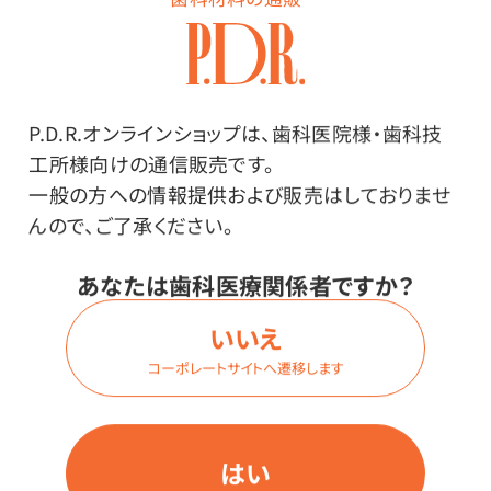
メーカー・ブランド
P.D.R.オンラインショップは、歯科医院様・歯科技
江崎グリコ
工所様向けの通信販売です。
一般の方への情報提供および販売はしておりませ
んので、ご了承ください。
その他
あなたは歯科医療関係者ですか？
●原材料／野菜（じゃがいも（中国）、にんじん）、成形豚
いいえ
肉、とうもろこし油、小麦粉、砂糖、食塩、カレー粉、炒め
コーポレートサイトへ遷移します
たまねぎペースト、トマトペースト、ポークブイヨン、たま
ねぎペースト、香辛料、にんにくペースト、酵母エキス、た
ん白加水分解物／調味料（アミノ酸等）、増粘剤（加工デ
はい
ンプン、増粘多糖類）、カラメル色素、酸化防止剤（V.C）、