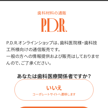
歯科材料の通販
商品詳細
P.D.R.オンラインショップは、歯科医院様・歯科技
特長
工所様向けの通信販売です。
一般の方への情報提供および販売はしておりませ
食べる筋肉を鍛える！嚥下力トレーニングボトル
んので、ご了承ください。
ハンドル付きで持ちやすく、高齢者でも持ちやすい形状
あなたは歯科医療関係者ですか？
となっています。
それぞれのパーツが外せるので、洗いやすく衛生的です。
いいえ
機能的でスポーティー、毎日飲むだけトレーニング！
コーポレートサイトへ遷移します
初回トレーニング用の小容量タイプ（30ml）と、舌圧が高
まった方への大容量タイプ（200ml）の2タイプ。