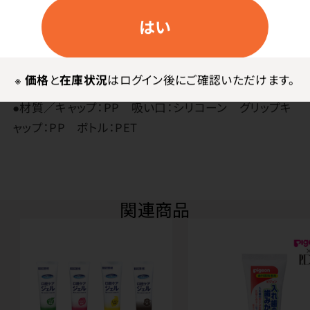
はい
その他
※
価格
と
在庫状況
はログイン後にご確認いただけます。
●日本製
●材質／キャップ：PP 吸い口：シリコーン グリップキ
ャップ：PP ボトル：PET
関連商品