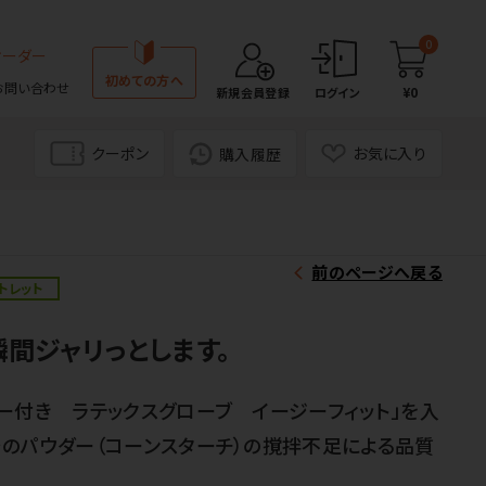
0
オーダー
初めての方へ
お問い合わせ
¥0
新規会員登録
ログイン
クーポン
お気に入り
購入履歴
前のページへ戻る
トレット
瞬間ジャリっとします。
ー付き ラテックスグローブ イージーフィット」を入
のパウダー（コーンスターチ）の撹拌不足による品質