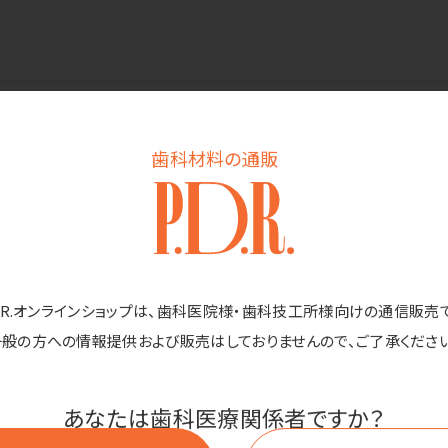
商品詳細
歯科材料の通販
ダー付き ラテックスグローブ イージーフィット」を入荷後検品した
た。
る事案ですが、グローブ不足の現状を鑑み、使用上の致命的な欠陥（破
いたしました。
D.R.オンラインショップは、歯科医院様・歯科技工所様向けの通信販売
一般の方への情報提供および販売はしておりませんので、ご了承ください
十分に撹拌されておらず、一部ダマ（塊）になっています。
一にコーティングされておらず、最初は若干装着しにくく感じられる場
あなたは歯科医療関係者ですか？
ーのダマにより「ジャリッ」とした感触がある場合があります。