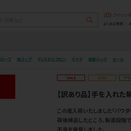
クイック
よくある質問
グローブ
紙コップ
ディスポエプロン
マスク
滅菌バッグ
セール
SALE
NEW
アウ
【訳あり品】手を入れた
この度入荷いたしました「パウダ
荷後検品したところ、製造段階で
不良を発見しました。