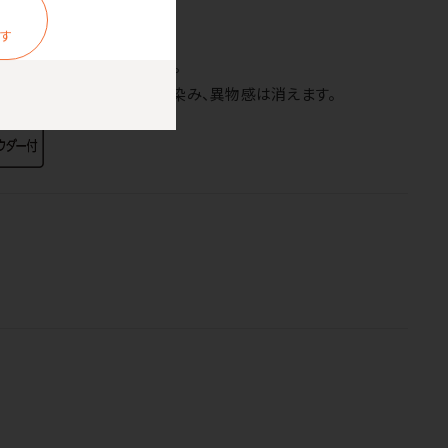
ます
装着できるようになります。
とダマがすぐに砕けて手に馴染み、異物感は消えます。