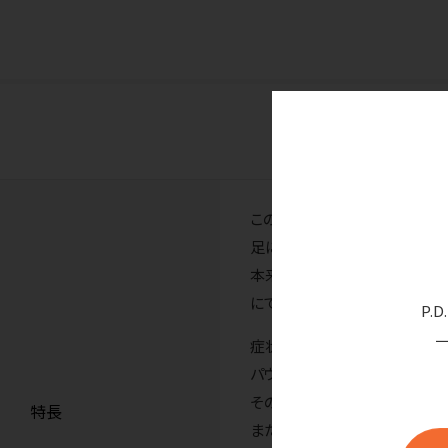
この度入荷いたしました「パウ
足による品質不良を発見しまし
本来であればメーカーに返品す
にて販売させていただくことと
P.
症状
パウダー（コーンスターチ）が
そのため、内側にパウダーが均
特長
また、手を入れた瞬間、パウダ