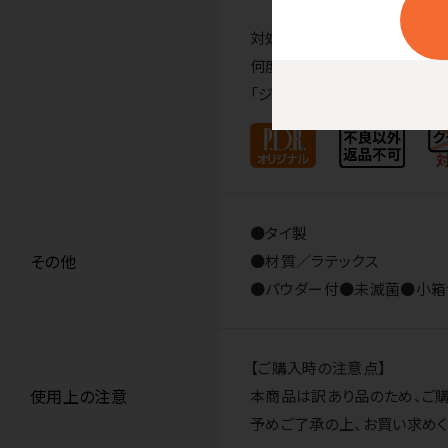
対処法
何度か脱着を繰り返すうちに、
「ジャリッ」っとした場合、手
●タイ製
その他
●材質／ラテックス
●パウダー付●未滅菌●小箱サイズ
【ご購入時の注意点】
使用上の注意
本商品は訳あり品のため、ご
予めご了承の上、お買い求めく