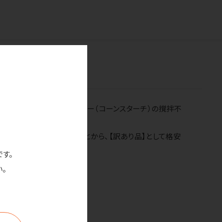
ところ、製造段階でのパウダー（コーンスターチ）の撹拌不
れ・穴あき等）がないことから、【訳あり品】として格安
です。
。
合がございます。