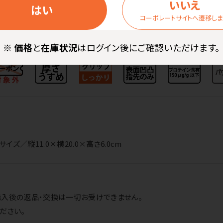
いいえ
はい
コーポレートサイトへ遷移し
パウダーが手に馴染み、本来のパウダー付きグローブ同様、スムーズに
※
価格
と
在庫状況
はログイン後にご確認いただけます。
を入れた後に「グー・パー」と手を何度か開閉していただくか、手を揉む
／縦11.0×横20.0×高さ6.0cm
購入後の返品・交換は一切お受けできません。
ださい。