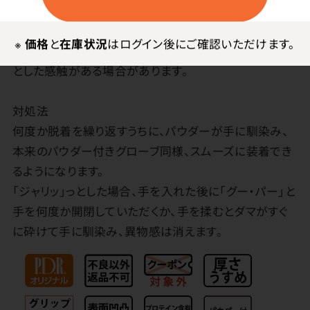
おらず、最初は若干装着しにくく感じられる場合がござ
います。
※
価格
と
在庫状況
はログイン後にご確認いただけます。
また、手を入れた瞬間、パウダーのダマにより「ジャリッ」
とした感触がある場合があります。
対処法
何度か脱着を繰り返すうちに、パウダーが手に馴染み、
本来のパウダー付きグローブ同様、スムーズに装着でき
るようになります。
「ジャリッ」っとした場合、手を入れた後に「グー・パー」と
手を何度か開閉していただくか、手を揉むとダマがすぐ
に砕けて手に馴染み、異物感は消えます。