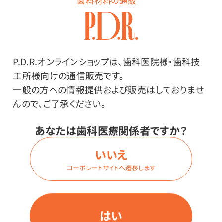
歯科材料の通販
特長
この度入荷いたしました「パウダー付き ラテックスグロ
P.D.R.オンラインショップは、歯科医院様・歯科技
ーブ イージーフィット」を入荷後検品したところ、製造
工所様向けの通信販売です。
段階でのパウダー（コーンスターチ）の撹拌不足による
一般の方への情報提供および販売はしておりませ
品質不良を発見しました。
んので、ご了承ください。
本来であればメーカーに返品する事案ですが、グローブ
不足の現状を鑑み、使用上の致命的な欠陥（破れ・穴あ
あなたは歯科医療関係者ですか？
き等）がないことから、【訳あり品】として格安にて販売
させていただくことといたしました。
いいえ
コーポレートサイトへ遷移します
症状
パウダー（コーンスターチ）が十分に撹拌されておらず、
一部ダマ（塊）になっています。
はい
そのため、内側にパウダーが均一にコーティングされて