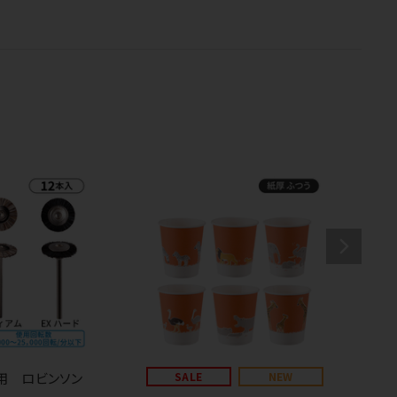
用 ロビンソン
SALE
NEW
P