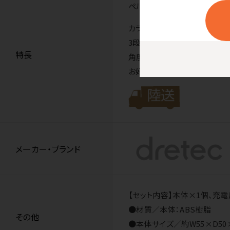
ペルチェ式冷却プレート付き
カラビナ付でカバンに付けたり
3段階で風量調節ができます。
特長
角度調整できるヘッド。
お好きなストラップを取り付け
メーカー・ブランド
【セット内容】本体×1個、充電用U
●材質／本体：ABS樹脂
その他
●本体サイズ／約W55×D50×