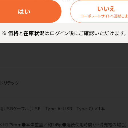
なので、電源を点けた直後から冷たい風を感じられます。
いいえ
はい
、立てたりできます。
コーポレートサイトへ遷移し
※
価格
と
在庫状況
はログイン後にご確認いただけます。
られるストラップ穴。
ドリテック
SBケーブル（USB Type-AｰUSB Type-C）×1本
H175mm●本体重量／約145g●連続使用時間（※満充電の場合）／風量