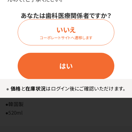
アルコール含有のため、洗浄性に優れ、特殊オイルがベ
あなたは歯科医療関係者ですか？
アリング寿命を大幅に延ばします。
海外大手メーカーにも採用されている信頼性の高い高
いいえ
品質スプレーです。
コーポレートサイトへ遷移します
はい
その他
※
価格
と
在庫状況
はログイン後にご確認いただけます。
●韓国製
●520ml