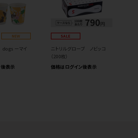
NEW
SALE
紙
厚
dogs ーマイ
ニトリルグローブ ノビッコ
価
（200枚）
ン後表示
価格はログイン後表示