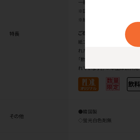
一般的な紙の厚さの商品です
※国産から韓国製に変更にな
※紙厚厚手から紙厚ふつうに
特長
ご存知ですか
紙コップには「うがい用」と「
れた紙コップが、紙に触れた
「飲料用」として分類されます
れています。）※本品は飲料用
●韓国製
その他
◇蛍光白色剤無