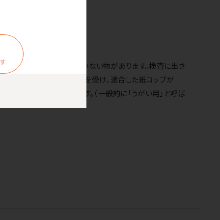
ます
いう検査を通った物と通っていない物があります。検査に出さ
出さないかなど様々な検査を受け、適合した紙コップが
想定外として作られています。（一般的に「うがい用」と呼ば