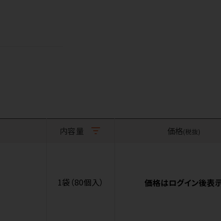
内容量
価格
(税抜)
1袋（80個入）
価格はログイン後表