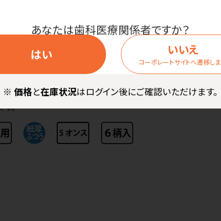
。
りました。
あなたは歯科医療関係者ですか？
変更になりました。
いいえ
はい
コーポレートサイトへ遷移し
飲料用」があります。紙コップには「食品、添加物等の規格基準第3」と
液体を体内に取り込むこともあり得るとして、体に害のある物質が溶け
※
価格
と
在庫状況
はログイン後にご確認いただけます。
。検査に出さない紙コップは、紙に触れた液体を体内に取り込むことは
です。