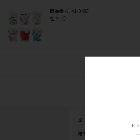
商品番号：
41-0435
在庫：
○
楽しく、爽やかな、夏のイラスト
P.
誰もが持っている夏の想い出を