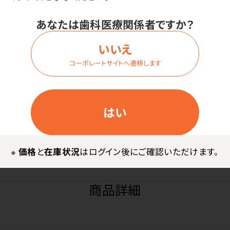
1箱（100枚入）
サイズ：
あなたは歯科医療関係者ですか？
Lサイズ
いいえ
コーポレートサイトへ遷移します
価格はログイン後表示
はい
ログイン
※
価格
と
在庫状況
はログイン後にご確認いただけます。
商品詳細