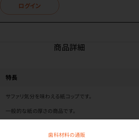
ログイン
商品詳細
特長
サファリ気分を味わえる紙コップです。
一般的な紙の厚さの商品です。
ご存知ですか
紙コップには「うがい用」と「飲料用」があります。紙コッ
歯科材料の通販