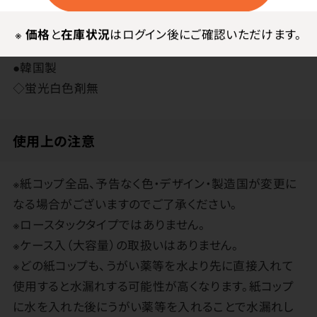
その他
※
価格
と
在庫状況
はログイン後にご確認いただけます。
●韓国製
◇蛍光白色剤無
使用上の注意
※紙コップ全品、予告なく色・デザイン・製造国が変更に
なる場合がございますのでご了承ください。
※ロースタックタイプではありません。
※ケース入（大容量）の取扱いはありません。
※どの紙コップも、うがい薬等を水より先に直接入れて
使用すると水漏れする可能性が高くなります。紙コップ
に水を入れた後にうがい薬等を入れることで水漏れし