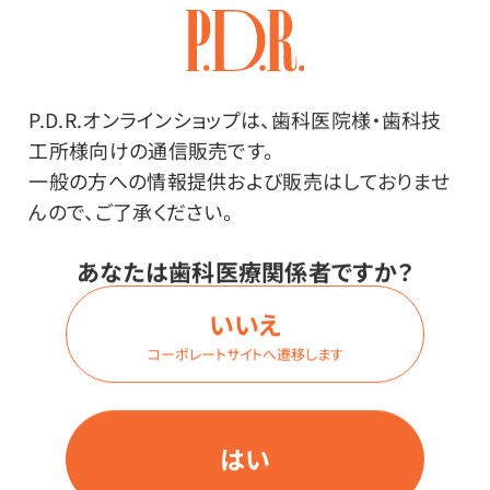
プには「食品、添加物等の規格基準第3」という検査を通
った物と通っていない物があります。検査に出された紙
コップが、紙に触れた液体を体内に取り込むこともあり
得るとして、体に害のある物質が溶け出さないかなど
P.D.R.オンラインショップは、歯科医院様・歯科技
様々な検査を受け、適合した紙コップが「飲料用」として
工所様向けの通信販売です。
分類されます。検査に出さない紙コップは、紙に触れた
一般の方への情報提供および販売はしておりませ
液体を体内に取り込むことは想定外として作られていま
んので、ご了承ください。
す。（一般的に「うがい用」と呼ばれています。）※本品は
あなたは歯科医療関係者ですか？
飲料用です。
いいえ
コーポレートサイトへ遷移します
はい