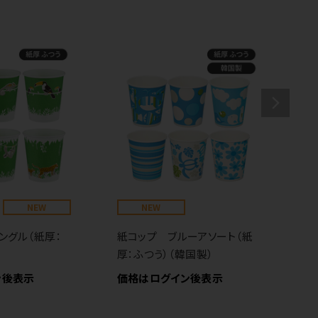
NEW
NEW
ングル（紙厚：
紙コップ ブルーアソート（紙
紙
厚：ふつう）（韓国製）
価
ン後表示
価格はログイン後表示