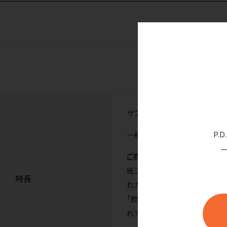
サファリ気分を味わえる紙コッ
P.
一般的な紙の厚さの商品です
ご存知ですか
紙コップには「うがい用」と「
特長
れた紙コップが、紙に触れた
「飲料用」として分類されます
れています。）※本品は飲料用