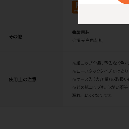
●韓国製
その他
◇蛍光白色剤無
※紙コップ全品、予告なく色・
※ロースタックタイプではあり
使用上の注意
※ケース入（大容量）の取扱い
※どの紙コップも、うがい薬
漏れしにくくなります。