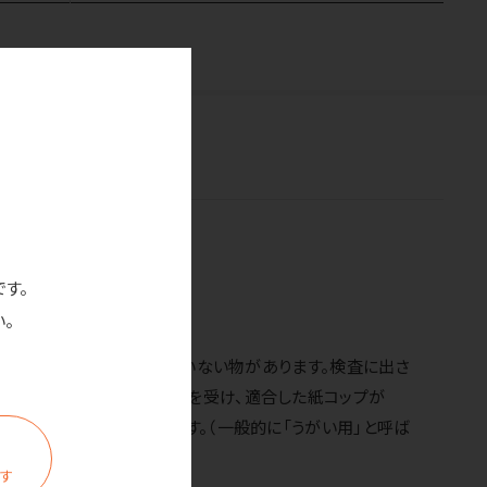
です。
。
いう検査を通った物と通っていない物があります。検査に出さ
出さないかなど様々な検査を受け、適合した紙コップが
想定外として作られています。（一般的に「うがい用」と呼ば
ます