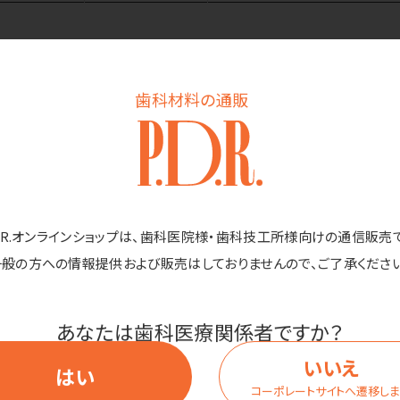
商品詳細
歯科材料の通販
プです。
D.R.オンラインショップは、歯科医院様・歯科技工所様向けの通信販売
。
一般の方への情報提供および販売はしておりませんので、ご了承ください
飲料用」があります。紙コップには「食品、添加物等の規格基準第3」と
液体を体内に取り込むこともあり得るとして、体に害のある物質が溶け
あなたは歯科医療関係者ですか？
。検査に出さない紙コップは、紙に触れた液体を体内に取り込むことは
いいえ
はい
です。
コーポレートサイトへ遷移し