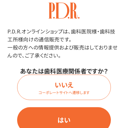
プには「食品、添加物等の規格基準第3」という検査を通
った物と通っていない物があります。検査に出された紙
コップが、紙に触れた液体を体内に取り込むこともあり
得るとして、体に害のある物質が溶け出さないかなど
P.D.R.オンラインショップは、歯科医院様・歯科技
様々な検査を受け、適合した紙コップが「飲料用」として
工所様向けの通信販売です。
分類されます。検査に出さない紙コップは、紙に触れた
一般の方への情報提供および販売はしておりませ
液体を体内に取り込むことは想定外として作られていま
んので、ご了承ください。
す。（一般的に「うがい用」と呼ばれています。）※本品は
あなたは歯科医療関係者ですか？
飲料用です。
いいえ
コーポレートサイトへ遷移します
はい