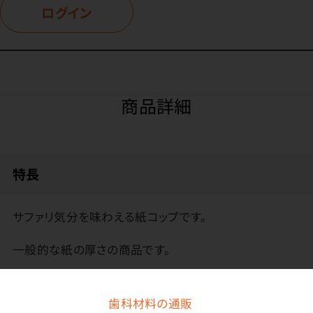
ログイン
商品詳細
特長
サファリ気分を味わえる紙コップです。
一般的な紙の厚さの商品です。
ご存知ですか
紙コップには「うがい用」と「飲料用」があります。紙コッ
歯科材料の通販