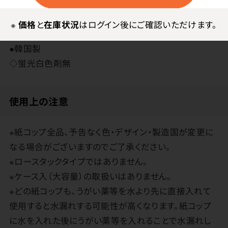
その他
※
価格
と
在庫状況
はログイン後にご確認いただけます。
●韓国製
◇蛍光白色剤無
使用上の注意
※紙コップ全品、予告なく色・デザイン・製造国が変更に
なる場合がございますのでご了承ください。
※ロースタックタイプではありません。
※ケース入（大容量）の取扱いはありません。
※どの紙コップも、うがい薬等を水より先に直接入れて
使用すると水漏れする可能性が高くなります。紙コップ
に水を入れた後にうがい薬等を入れることで水漏れし