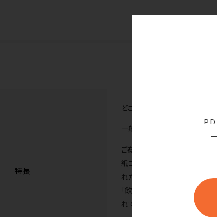
どこか懐かしい、初夏の里山の
P.
一般的な紙の厚さの商品です
ご存知ですか
紙コップには「うがい用」と「
特長
れた紙コップが、紙に触れた
「飲料用」として分類されます
れています。）※本品は飲料用