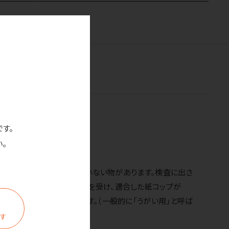
です。
。
いう検査を通った物と通っていない物があります。検査に出さ
出さないかなど様々な検査を受け、適合した紙コップが
想定外として作られています。（一般的に「うがい用」と呼ば
ます