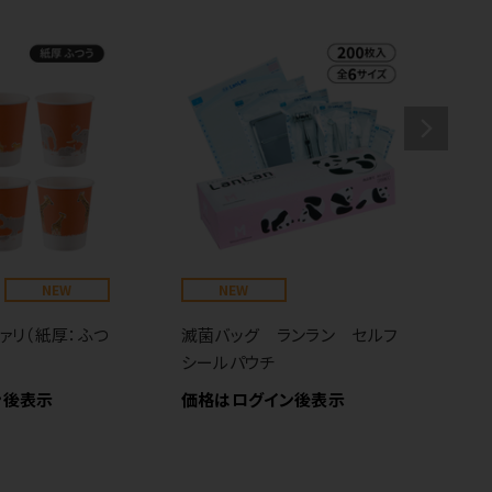
NEW
NEW
国
価
ァリ（紙厚：ふつ
滅菌バッグ ランラン セルフ
シールパウチ
ン後表示
価格はログイン後表示