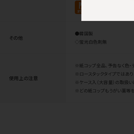
●韓国製
その他
◇蛍光白色剤無
※紙コップ全品、予告なく色・
※ロースタックタイプではあり
使用上の注意
※ケース入（大容量）の取扱い
※どの紙コップもうがい薬等を