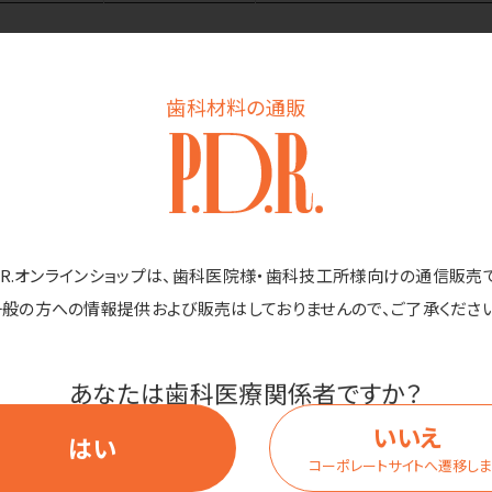
歯科材料の通販
商品詳細
風景。
D.R.オンラインショップは、歯科医院様・歯科技工所様向けの通信販売
。
一般の方への情報提供および販売はしておりませんので、ご了承ください
飲料用」があります。紙コップには「食品、添加物等の規格基準第3」と
あなたは歯科医療関係者ですか？
液体を体内に取り込むこともあり得るとして、体に害のある物質が溶け
いいえ
。検査に出さない紙コップは、紙に触れた液体を体内に取り込むことは
はい
です。
コーポレートサイトへ遷移し