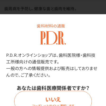
歯周病を予防し、健康な歯と歯肉を維持。
アニスミントタイプ。
歯科材料の通販
フッ素（925ppm）が歯牙の再石灰化を進め、歯質を強化
し、う蝕を予防。
殺菌剤塩酸クロルヘキシジンが原因菌を殺菌し、歯周
病（歯肉炎・歯周炎）及びう蝕を予防。
研磨性の低い清掃剤を配合。
P.D.R.オンラインショップは、歯科医院様・歯科技
長時間ブラッシングができる低発泡性。
工所様向けの通信販売です。
一般の方への情報提供および販売はしておりませ
んので、ご了承ください。
あなたは歯科医療関係者ですか？
いいえ
メーカー・ブランド
コーポレートサイトへ遷移します