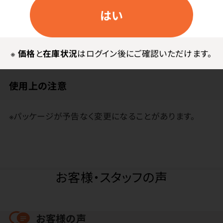
●中国製
はい
●材質／レーヨン、ポリエステル
●成分／エタノール、水
●サイズ／約150mm×約200mm
※
価格
と
在庫状況
はログイン後にご確認いただけます。
使用上の注意
※パッケージが予告なく変更になることがあります。
お客様・スタッフの声
お客様の声