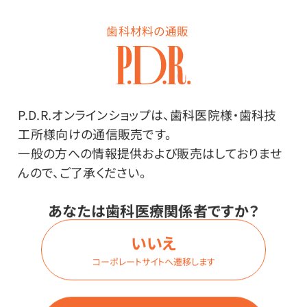
医療現場にふさわしい、高濃度アルコール75%、厚手の
歯科材料の通販
除菌シート。たっぷり120枚入り。
ワンプッシュでカチッとしっかり閉まるフタでアルコール
揮発リスクを低減！
丈夫な厚手メッシュ生地で汚れもしっかり拭き取れま
P.D.R.オンラインショップは、歯科医院様・歯科技
す。
工所様向けの通信販売です。
アルミ包装で最後の1枚まで乾きにくい。
一般の方への情報提供および販売はしておりませ
んので、ご了承ください。
あなたは歯科医療関係者ですか？
いいえ
コーポレートサイトへ遷移します
その他