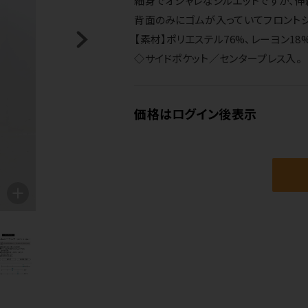
細身でオシャレなシルエットですが、伸
背面のみにゴムが入っていてフロントジ
【素材】ポリエステル76%、レーヨン18
◇サイドポケット／センタープレス入。
価格はログイン後表示