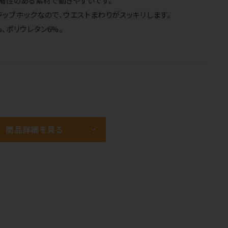
縮性のある素材で動きやすいです。
ップホックなので、ウエストまわりがスッキリします。
%、ポリウレタン6%。
商品詳細を見る