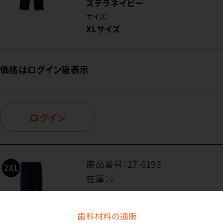
ステラネイビー
サイズ：
XLサイズ
価格はログイン後表示
ログイン
商品番号：
27-6193
在庫：
○
色：
ステラネイビー
歯科材料の通販
サイズ：