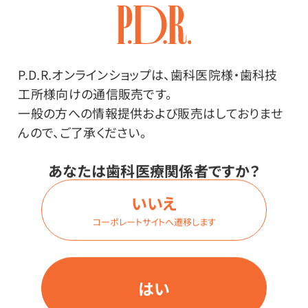
2XLサイズ
価格はログイン後表示
P.D.R.オンラインショップは、歯科医院様・歯科技
工所様向けの通信販売です。
一般の方への情報提供および販売はしておりませ
んので、ご了承ください。
ログイン
あなたは歯科医療関係者ですか？
商品番号：
27-6018
いいえ
在庫：
×
コーポレートサイトへ遷移します
色：
ステラネイビー
サイズ：
はい
3XLサイズ