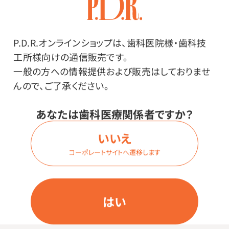
ログイン
P.D.R.オンラインショップは、歯科医院様・歯科技
工所様向けの通信販売です。
一般の方への情報提供および販売はしておりませ
商品番号：
47-8797
んので、ご了承ください。
在庫：
○
あなたは歯科医療関係者ですか？
内容量：
1箱（100枚入）
いいえ
サイズ：
コーポレートサイトへ遷移します
Lサイズ
価格はログイン後表示
はい