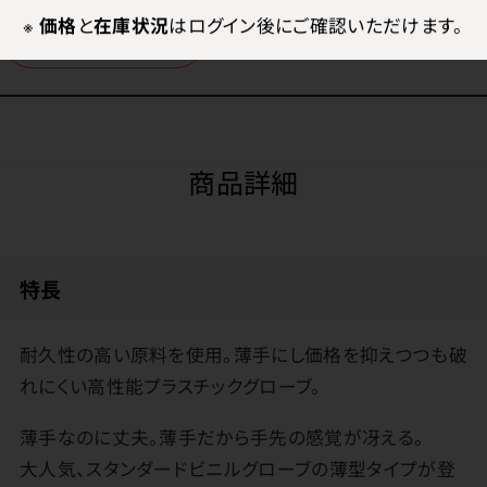
※
価格
と
在庫状況
はログイン後にご確認いただけます。
ログイン
商品詳細
特長
耐久性の高い原料を使用。薄手にし価格を抑えつつも破
れにくい高性能プラスチックグローブ。
薄手なのに丈夫。薄手だから手先の感覚が冴える。
大人気、スタンダードビニルグローブの薄型タイプが登