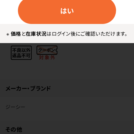
上しました。
はい
低混水比にもかかわらず、ダマのないクリーミーな練和
性と適度なチキソトロピー性を併せ持ち、高い強度と滑
※
価格
と
在庫状況
はログイン後にご確認いただけます。
沢な面性状を有する模型が作製できます。
メーカー・ブランド
ジーシー
その他