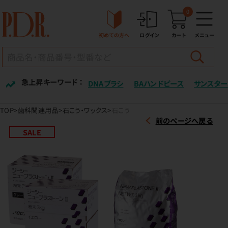
0
初めての方へ
ログイン
カート
メニュー
急上昇キーワード ：
DNAブラシ
BAハンドピース
サンスター
TOP
歯科関連用品
石こう・ワックス
石こう
前のページへ戻る
SALE