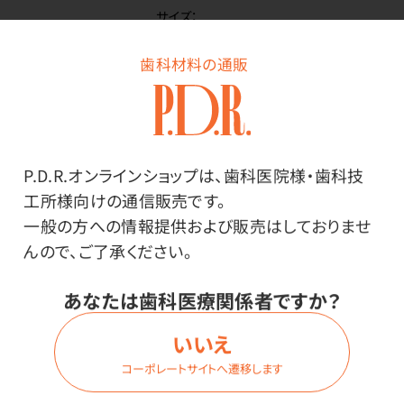
サイズ：
Mサイズ
歯科材料の通販
価格はログイン後表示
P.D.R.オンラインショップは、歯科医院様・歯科技
ログイン
工所様向けの通信販売です。
一般の方への情報提供および販売はしておりませ
んので、ご了承ください。
商品番号：
44-8036
あなたは歯科医療関係者ですか？
在庫：
○
いいえ
内容量：
1箱（100枚入）
コーポレートサイトへ遷移します
サイズ：